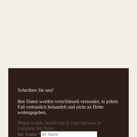
Oeko-Brennstoffe Nord
Inh. Elena Thiel
Gdingener Straße 21
D-26388 Wilhelmshaven
Schreiben Sie uns!
Ihre Daten werden verschlüsselt versendet, in jedem
Fall vertraulich behandelt und nicht an Dritte
weitergegeben.
Please enable JavaScript in your browser to
complete this form.
Ihr Name
*