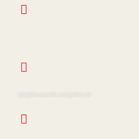
Rufen Sie uns an
+49 162 231 8 965
E-mail
info@brennstoffe-strohpellets.de
Nur mit Besuchstermin