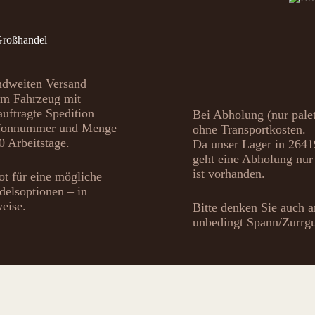
Großhandel
andweiten Versand
em Fahrzeug mit
ftragte Spedition
Bei Abholung (nur palet
elefonnummer und Menge
ohne Transportkosten.
0 Arbeitstage.
Da unser Lager in 26419
geht eine Abholung nur 
ist vorhanden.
ot für eine mögliche
delsoptionen – in
eise.
Bitte denken Sie auch 
unbedingt Spann/Zurrgu