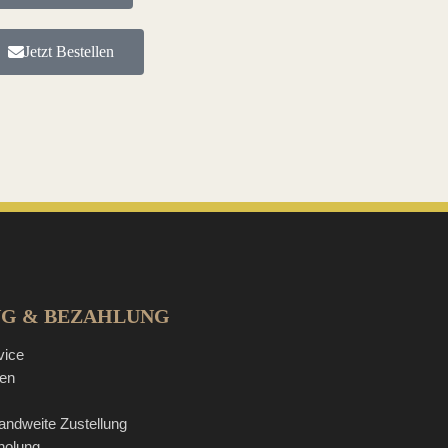
Jetzt Bestellen
NG & BEZAHLUNG
vice
ten
andweite Zustellung
holung